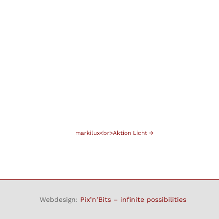
markilux<br>Aktion Licht
→
Webdesign:
Pix’n’Bits – infinite possibilities