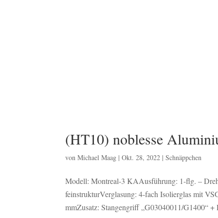
(HT10) noblesse Alumini
von
Michael Maag
|
Okt. 28, 2022
|
Schnäppchen
Modell: Montreal-3 KAAusführung: 1-flg. – Dreh-
feinstrukturVerglasung: 4-fach Isolierglas mit 
mmZusatz: Stangengriff „G03040011/G1400“ + P