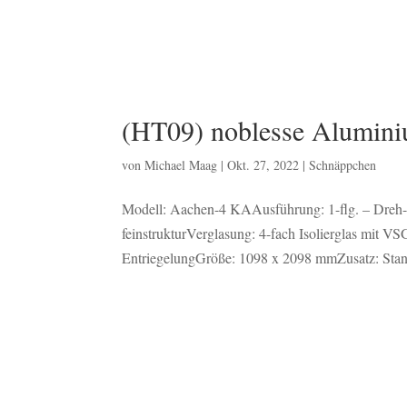
(HT09) noblesse Alumin
von
Michael Maag
|
Okt. 27, 2022
|
Schnäppchen
Modell: Aachen-4 KAAusführung: 1-flg. – Dreh-
feinstrukturVerglasung: 4-fach Isolierglas mit VS
EntriegelungGröße: 1098 x 2098 mmZusatz: Stang